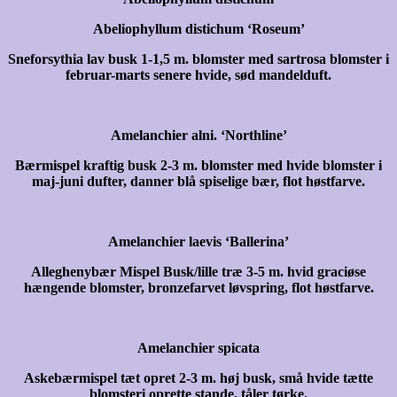
Abeliophyllum distichum ‘Roseum’
Sneforsythia lav busk 1-1,5 m. blomster med sartrosa blomster i
februar-marts senere hvide, sød mandelduft.
Amelanchier alni. ‘Northline’
Bærmispel kraftig busk 2-3 m. blomster med hvide blomster i
maj-juni dufter, danner blå spiselige bær, flot høstfarve.
Amelanchier laevis ‘Ballerina’
Alleghenybær Mispel Busk/lille træ 3-5 m. hvid graciøse
hængende blomster, bronzefarvet løvspring, flot høstfarve.
Amelanchier spicata
Askebærmispel tæt opret 2-3 m. høj busk, små hvide tætte
blomsteri oprette stande, tåler tørke.