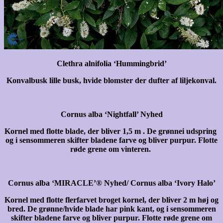
Clethra alnifolia ‘Hummingbrid’
Konvalbusk lille busk, hvide blomster der dufter af liljekonval.
Cornus
alba ‘Nightfall’ Nyhed
Kornel med flotte blade, der bliver 1,5 m . De grønnei udspring
og i sensommeren skifter bladene farve og bliver purpur. Flotte
røde grene om vinteren.
Cornus
alba ‘MIRACLE’® Nyhed/ Cornus alba ‘Ivory Halo’
Kornel med flotte flerfarvet broget kornel, der bliver 2 m høj og
bred. De grønne/hvide blade har pink kant, og i sensommeren
skifter bladene farve og bliver purpur. Flotte røde grene om