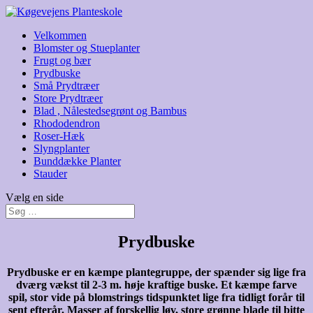
Velkommen
Blomster og Stueplanter
Frugt og bær
Prydbuske
Små Prydtræer
Store Prydtræer
Blad , Nålestedsegrønt og Bambus
Rhododendron
Roser-Hæk
Slyngplanter
Bunddække Planter
Stauder
Vælg en side
Prydbuske
Prydbuske er en kæmpe plantegruppe, der spænder sig lige fra
dværg vækst til 2-3 m. høje kraftige buske. Et kæmpe farve
spil, stor vide på blomstrings tidspunktet lige fra tidligt forår til
sent efterår. Masser af forskellig løv, store grønne blade til bitte